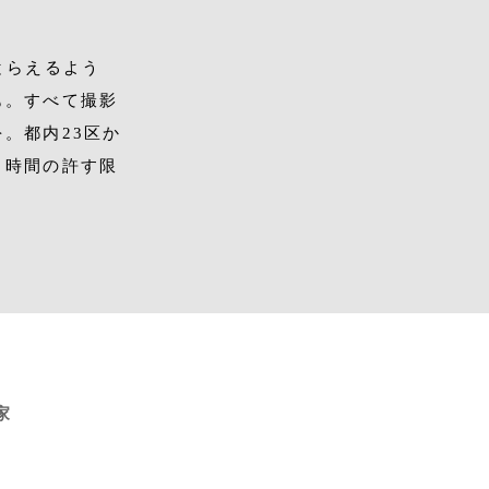
とらえるよう
も。すべて撮影
。都内23区か
。時間の許す限
家