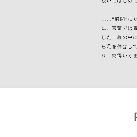
覗いてはじめ
……“瞬間”
に。言葉では
した一枚の中
ら足を伸ばし
り、納得いく