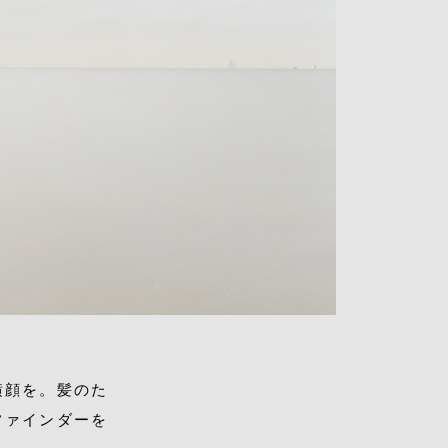
横顔を。
髪のた
ファインダーを